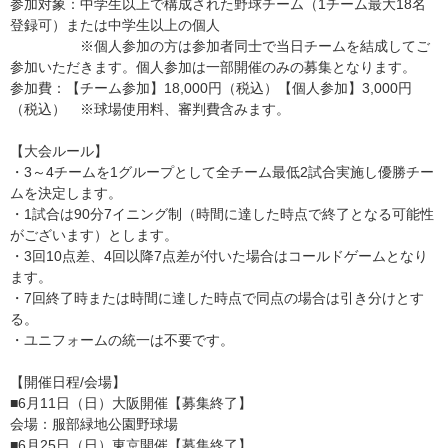
参加対象：中学生以上で構成された野球チーム（1チーム最大18名
登録可）または中学生以上の個人
※個人参加の方は参加者同士で当日チームを結成してご
参加いただきます。個人参加は一部開催のみの募集となります。
参加費：【チーム参加】18,000円（税込）【個人参加】3,000円
（税込） ※球場使用料、審判費含みます。
【大会ルール】
・3～4チームを1グループとして全チーム最低2試合実施し優勝チー
ムを決定します。
・1試合は90分7イニング制（時間に達した時点で終了となる可能性
がございます）とします。
・3回10点差、4回以降7点差が付いた場合はコールドゲームとなり
ます。
・7回終了時または時間に達した時点で同点の場合は引き分けとす
る。
・ユニフォームの統一は不要です。
【開催日程/会場】
■6月11日（日）大阪開催【募集終了】
会場：服部緑地公園野球場
■6月25日（日）東京開催【募集終了】