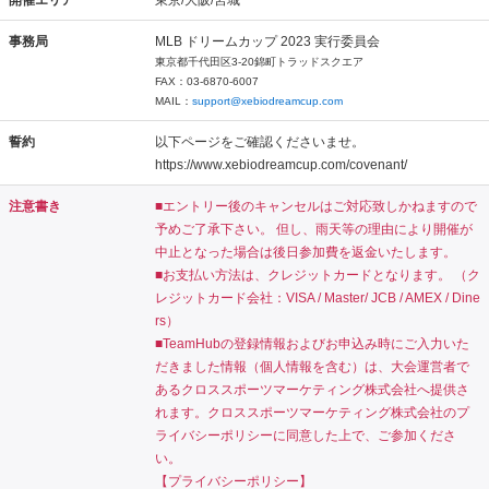
事務局
MLB ドリームカップ 2023 実行委員会
東京都千代田区3-20錦町トラッドスクエア
FAX：03-6870-6007
MAIL：
support@xebiodreamcup.com
誓約
以下ページをご確認くださいませ。
https://www.xebiodreamcup.com/covenant/
注意書き
■エントリー後のキャンセルはご対応致しかねますので
予めご了承下さい。 但し、雨天等の理由により開催が
中止となった場合は後日参加費を返金いたします。
■お支払い方法は、クレジットカードとなります。 （ク
レジットカード会社：VISA / Master/ JCB / AMEX / Dine
rs）
■TeamHubの登録情報およびお申込み時にご入力いた
だきました情報（個人情報を含む）は、大会運営者で
あるクロススポーツマーケティング株式会社へ提供さ
れます。クロススポーツマーケティング株式会社のプ
ライバシーポリシーに同意した上で、ご参加くださ
い。
【プライバシーポリシー】